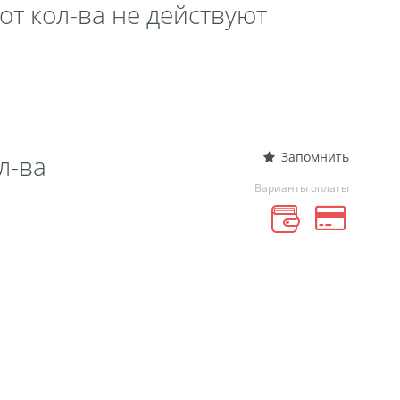
от кол-ва не действуют
 выкроек
тежей
ртрет
ическая пластина
лстуке
лках
Запомнить
л-ва
смертный полк
Варианты оплаты
ринадлежности
ендарь карманный
Флаги
ольные принты
чки