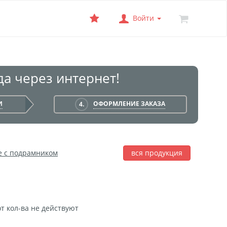
Войти
а через интернет!
И
ОФОРМЛЕНИЕ ЗАКАЗА
4.
е с подрамником
вся продукция
лаж
Фотобокс
Печать на баннере
т кол-ва не действуют
я печать