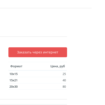
уклеты
Портрет ветерана
(упаковка)
Печать файлов
инки
очные
Заказать через интернет
атулка
ла
Формат
Цена, руб
ивающая футболка
10x15
25
ушка
15x21
40
й полк
20x30
80
 дневник
ать чертежей