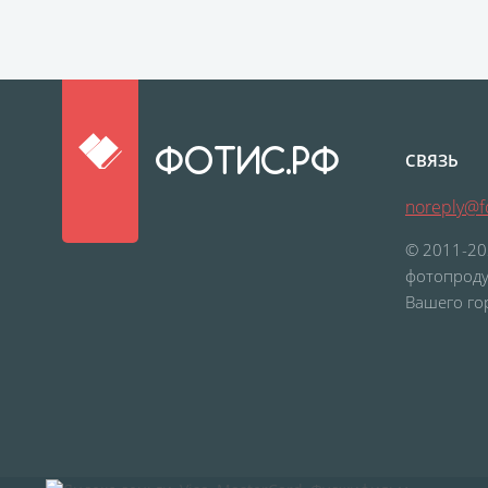
ФОТИС.РФ
СВЯЗЬ
noreply@fo
© 2011-20
фотопроду
Вашего го