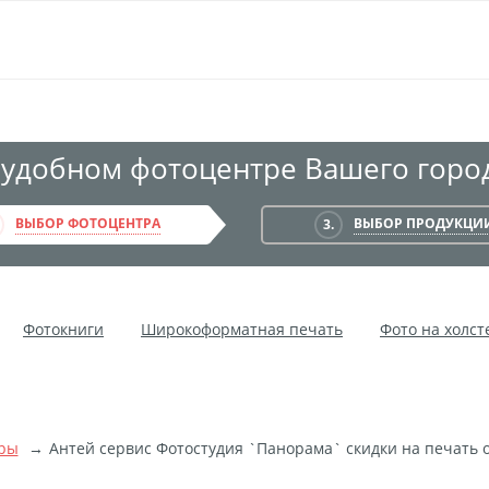
 удобном фотоцентре Вашего город
ВЫБОР ФОТОЦЕНТРА
ВЫБОР ПРОДУКЦИ
3.
Фотокниги
Широкоформатная печать
Фото на холст
Мультипанно
Фото на холсте без подрамника
Фотокол
чать на самоклеящемся виниле
Фото на стекле и акриле
ой пленке
Рекламные конструкции
Напольная графика
ры
Антей сервис Фотостудия `Панорама` скидки на печать о
ние баннеров
Оформление картин
Накатка Фото на ХДФ
тоне
Фоторама с магнитами
Холст на ДВП
Латексна