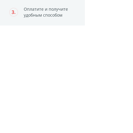
агрузка видео для AR
Оплатите и получите
3.
удобным способом
ры
отрывной оживающий
Дизайн фотокниг
пластинка
нстаграм
документов
ки
чать
арности
Листовки