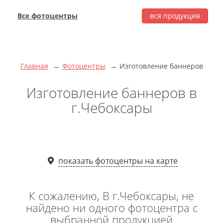
Все фотоцентры
вся продукция
города
Печать фотографий
Фотокниги
Главная
Фотоцентры
Изготовление баннеров
Широкоформатная
печать
Изготовление баннеров в
Фото на холсте с
г.Чебоксары
подрамником
Фото на пенокартоне
Модульные картины
Мультипанно
показать фотоцентры на карте
Фото на холсте без
подрамника
К сожалению, В г.Чебоксары, не
Фотоколлаж
Фотобокс
найдено ни одного фотоцентра с
выбранной продукцией
Дибонд