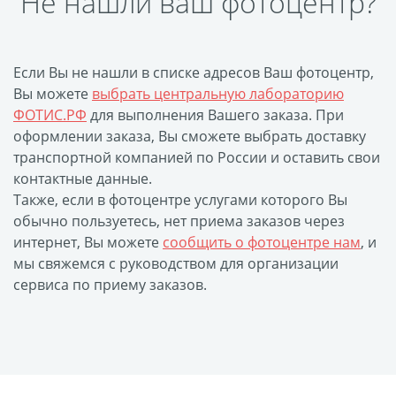
Не нашли ваш фотоцентр?
размеров
Портреты в стиле
Картины на холсте
Если Вы не нашли в списке адресов Ваш фотоцентр,
Вы можете
выбрать центральную лабораторию
Печать чертежей
ФОТИС.РФ
для выполнения Вашего заказа. При
Холст настольный с
оформлении заказа, Вы сможете выбрать доставку
мольбертом
транспортной компанией по России и оставить свои
Roll up
контактные данные.
Также, если в фотоцентре услугами которого Вы
Фото на холсте с карт.
обычно пользуетесь, нет приема заказов через
осн. УФ
интернет, Вы можете
сообщить о фотоцентре нам
, и
Пресс-воллы
мы свяжемся с руководством для организации
Флип-Флоп портрет
сервиса по приему заказов.
Фото на металле
Печать наклеек
Печать на ПВХ пластике
Фотопазл