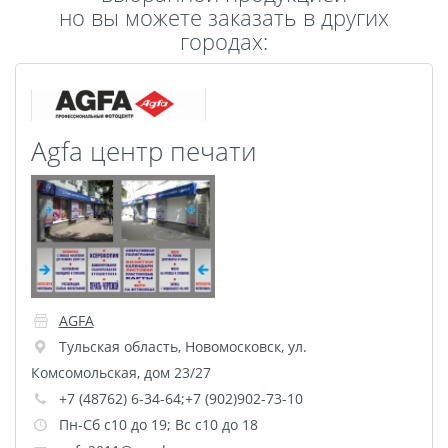
но вы можете заказать в других
Пластификация
городах:
Фотопостер
Печать на
самоклеящемся виниле
Фото на стекле и
Agfa центр печати
акриле
Печать на баннере
Фотообои
Трафареты
Печать на прозрачной
пленке
Рекламные конструкции
AGFA
Напольная графика
Тульская область
,
Новомосковск
,
ул.
Широкоформатное
Комсомольская, дом 23/27
ламинирование
+7 (48762) 6-34-64;+7 (902)902-73-10
Изготовление баннеров
Пн-Сб с10 до 19; Вс с10 до 18