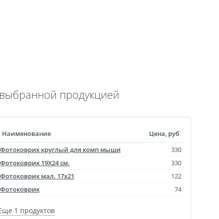
 выкроек
тежей
ртрет
ическая пластина
лстуке
лках
с выбранной продукцией
смертный полк
ринадлежности
Наименование
Цена, руб
ендарь карманный
Фотоковрик круглый для комп мыши
330
Флаги
Фотоковрик 19X24 см.
330
ольные принты
Фотоковрик мал. 17х21
122
чки
Фотоковрик
74
Еще 1 продуктов