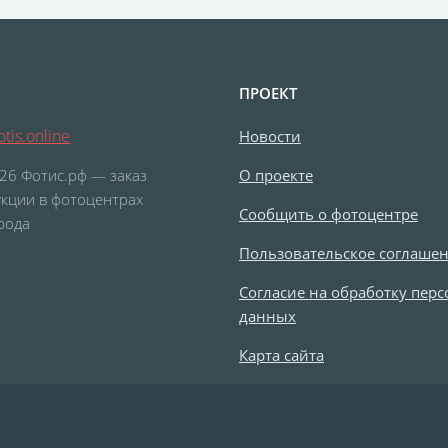
ПРОЕКТ
tis.online
Новости
26 Фотис.рф — заказ
О проекте
кции в фотоцентрах
Сообщить о фотоцентре
рода
Пользовательское соглаше
Согласие на обработку пер
данных
Карта сайта