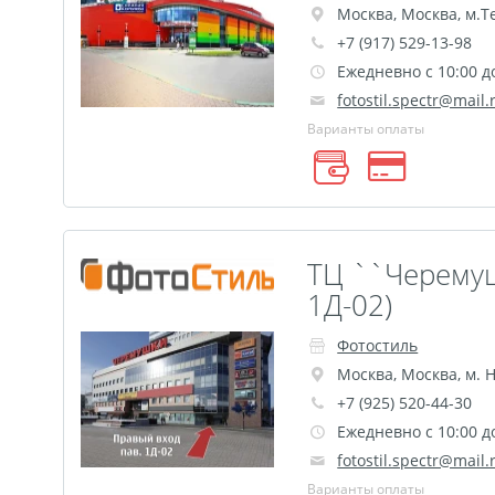
Круглые стикеры
Прямоугольные стикеры
Москва
,
Москва
,
м.Т
Майки с символикой Беларусь
TEST
Фото н
+7 (917) 529-13-98
Оживающее письмо от деда Мороза
Елочный 
Ежедневно с 10:00 д
Календарь плакат оживающий
Календарь пер
fotostil.spectr@mail.
Фотокнига 56
Spotify Glass
Варианты оплаты
ДЕМО ДЕМО
Фото на носках
Таблички на дверь
Сертиф
Фреймы в фоторамках
Постеры с дизайном
Гекса История
Календарь на холсте
Нового
Бейджи
Наклейки для маркетплейсов
Лазе
ТЦ ``Черемушк
Металлические таблички
Фотокарточки в стил
1Д-02)
Фото на украшениях
Сувениры Новый год
Фотостиль
Гирлянды с фото
Календарь магнитный
Те
Москва
,
Москва
,
м. 
Флаеры
Сертификаты
+7 (925) 520-44-30
Ежедневно с 10:00 д
fotostil.spectr@mail.
Варианты оплаты