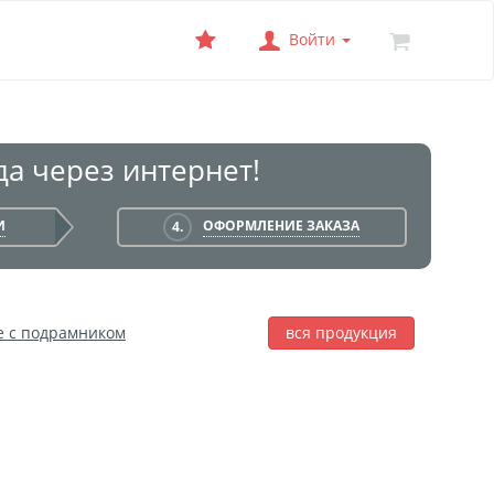
Войти
а через интернет!
И
ОФОРМЛЕНИЕ ЗАКАЗА
4.
е с подрамником
вся продукция
лаж
Фотобокс
Печать на баннере
я печать