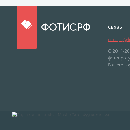
ФОТИС.РФ
СВЯЗЬ
noreply@fo
© 2011-20
фотопроду
Вашего го