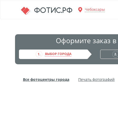
Перейти к основной информации
ФОТИС.РФ
Чебоксары
Оформите заказ в
ВЫБОР ГОРОДА
1.
2.
Все фотоцентры города
Печать фотографий
Фото на пенокартоне
Модульные картины
Дибонд
Пластификация
Фотопостер
Пе
Фотообои
Трафареты
Печать на прозрачн
Широкоформатное ламинирование
Изготовле
Фото в алюминиевом багете
Холст на пенокар