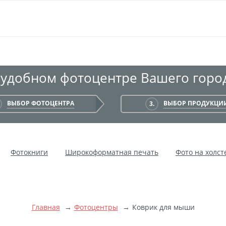
 удобном фотоцентре Вашего город
ВЫБОР ФОТОЦЕНТРА
ВЫБОР ПРОДУКЦИ
3.
Фотокниги
Широкоформатная печать
Фото на холст
Мультипанно
Фото на холсте без подрамника
Фотокол
чать на самоклеящемся виниле
Фото на стекле и акриле
ой пленке
Рекламные конструкции
Напольная графика
Главная
Фотоцентры
Коврик для мыши
ние баннеров
Оформление картин
Накатка Фото на ХДФ
тоне
Фоторама с магнитами
Холст на ДВП
Латексна