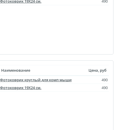
агрузка видео для AR
Фотоковрик 19X24 см.
490
ры
отрывной оживающий
Дизайн фотокниг
пластинка
нстаграм
документов
Наименование
Цена, руб
ки
Фотоковрик круглый для комп мыши
490
чать
Фотоковрик 19X24 см.
490
арности
Листовки