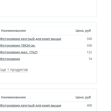
уклеты
Портрет ветерана
Наименование
Цена, руб
(упаковка)
Фотоковрик круглый для комп мыши
330
Печать файлов
Фотоковрик 19X24 см.
330
инки
Фотоковрик мал. 17х21
122
очные
Фотоковрик
74
атулка
ла
Еще 1 продуктов
ивающая футболка
ушка
й полк
 дневник
Наименование
Цена, руб
ать чертежей
Фотоковрик круглый для комп мыши
490