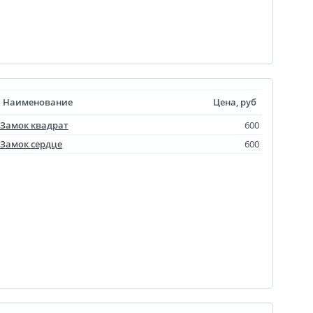
уклеты
Портрет ветерана
(упаковка)
Наименование
Цена, руб
Печать файлов
Замок квадрат
600
инки
Замок сердце
600
очные
атулка
ла
ивающая футболка
ушка
й полк
 дневник
ать чертежей