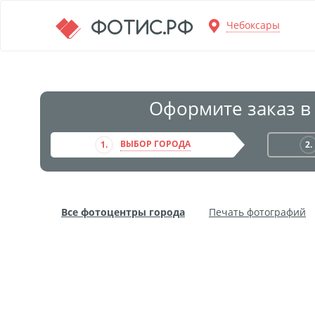
Перейти к основной информации
ФОТИС.РФ
Чебоксары
Оформите заказ в
ВЫБОР ГОРОДА
1.
2.
Все фотоцентры города
Печать фотографий
Фото на пенокартоне
Модульные картины
Дибонд
Пластификация
Фотопостер
Пе
Фотообои
Трафареты
Печать на прозрачн
Широкоформатное ламинирование
Изготовле
Фото в алюминиевом багете
Холст на пенокар