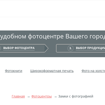
 удобном фотоцентре Вашего город
ВЫБОР ФОТОЦЕНТРА
ВЫБОР ПРОДУКЦИ
3.
Фотокниги
Широкоформатная печать
Фото на холст
Мультипанно
Фото на холсте без подрамника
Фотокол
чать на самоклеящемся виниле
Фото на стекле и акриле
ой пленке
Рекламные конструкции
Напольная графика
Главная
Фотоцентры
Замки с фотографией
ние баннеров
Оформление картин
Накатка Фото на ХДФ
тоне
Фоторама с магнитами
Холст на ДВП
Латексна