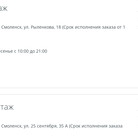
Фигурные стикеры
Стикерпаки
Оживающий торт
З
аж
а холсте с подрамником
Картины на холсте
шар с оживающей фотограф
Оживающие подарочные набо
,
Смоленск
,
ул. Рыленкова, 18 (Срок исполнения заказа от 1
екидной оживающий
Оживающие визитки
Календарь 
Рекламные конструкции
Обложки для авто документов
икат вакцинации
Фото на толстовках
Оживающая трек 
енье с 10:00 до 21:00
Ламинирование
Фотострипы
Фотокарточки в стиле И
дние мешки для подарков
Школьный дневник
Сшивка 
рная гравировка
Подарочные сертификаты
3D-стикеры
е Инстакс
Таблички и указатели
Пресс-воллы
Блан
Фотокарточки в стиле Полароид
Игрушки с фото
DTF-пе
рмокружки
Термосы
Грамоты
Дипломы
Благод
этаж
,
Смоленск
,
ул. 25 сентября, 35 А (Срок исполнения заказа