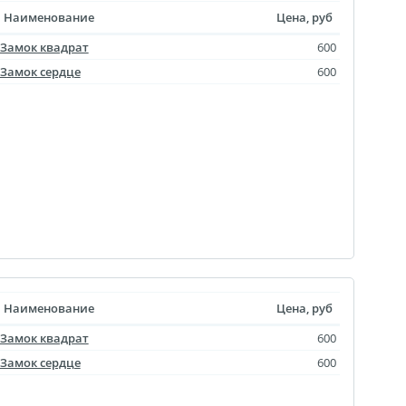
агрузка видео для AR
Наименование
Цена, руб
Замок квадрат
600
ры
Замок сердце
600
отрывной оживающий
Дизайн фотокниг
пластинка
нстаграм
документов
ки
чать
арности
Листовки
Наименование
Цена, руб
Замок квадрат
600
Замок сердце
600