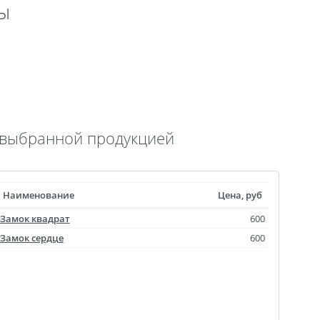
ы
 выкроек
тежей
ртрет
ическая пластина
лстуке
лках
с выбранной продукцией
смертный полк
ринадлежности
Наименование
Цена, руб
ендарь карманный
Замок квадрат
600
Флаги
Замок сердце
600
ольные принты
чки