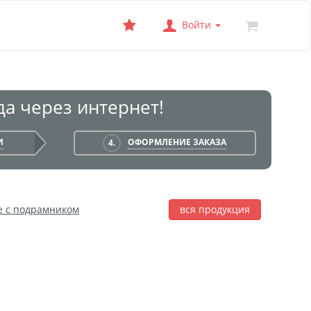
Войти
а через интернет!
И
ОФОРМЛЕНИЕ ЗАКАЗА
4.
е с подрамником
вся продукция
лаж
Фотобокс
Печать на баннере
я печать