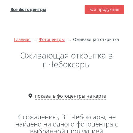
Все фотоцентры
вся продукция
города
Печать фотографий
Фотокниги
Главная
Фотоцентры
Оживающая открытка
Широкоформатная
печать
Оживающая открытка в
Фото на холсте с
г.Чебоксары
подрамником
Фото на пенокартоне
Модульные картины
Мультипанно
показать фотоцентры на карте
Фото на холсте без
подрамника
К сожалению, В г.Чебоксары, не
Фотоколлаж
Фотобокс
найдено ни одного фотоцентра с
выбранной продукцией
Дибонд