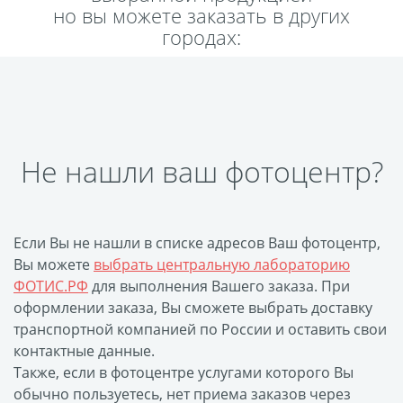
но вы можете заказать в других
Пластификация
городах:
Фотопостер
Печать на
самоклеящемся виниле
Фото на стекле и
акриле
Не нашли ваш фотоцентр?
Печать на баннере
Фотообои
Трафареты
Печать на прозрачной
Если Вы не нашли в списке адресов Ваш фотоцентр,
пленке
Вы можете
выбрать центральную лабораторию
Рекламные конструкции
ФОТИС.РФ
для выполнения Вашего заказа. При
Напольная графика
оформлении заказа, Вы сможете выбрать доставку
транспортной компанией по России и оставить свои
Широкоформатное
контактные данные.
ламинирование
Также, если в фотоцентре услугами которого Вы
Изготовление баннеров
обычно пользуетесь, нет приема заказов через