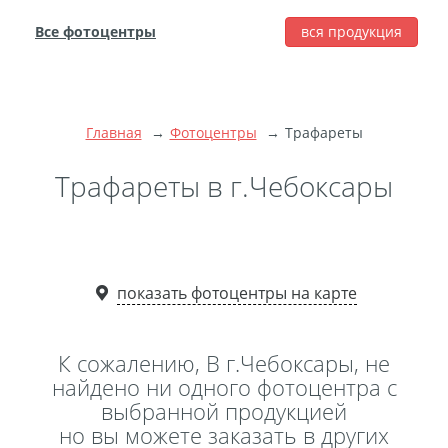
Все фотоцентры
вся продукция
города
Печать фотографий
Фотокниги
Главная
Фотоцентры
Трафареты
Широкоформатная
печать
Трафареты в г.Чебоксары
Фото на холсте с
подрамником
Фото на пенокартоне
показать фотоцентры на карте
Модульные картины
Мультипанно
Фото на холсте без
К сожалению, В г.Чебоксары, не
подрамника
найдено ни одного фотоцентра с
выбранной продукцией
Фотоколлаж
Фотобокс
но вы можете заказать в других
Дибонд