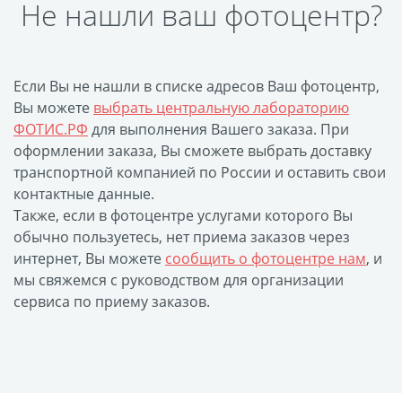
Не нашли ваш фотоцентр?
Печать на CD/DVD
Металлическая
пластина
Если Вы не нашли в списке адресов Ваш фотоцентр,
Фото на медали
Вы можете
выбрать центральную лабораторию
Коврик для мыши
ФОТИС.РФ
для выполнения Вашего заказа. При
Фото на брелках
оформлении заказа, Вы сможете выбрать доставку
Фото на часах
транспортной компанией по России и оставить свои
Фото на подушке
контактные данные.
Также, если в фотоцентре услугами которого Вы
Фото на галстуке
обычно пользуетесь, нет приема заказов через
Фото на фартуке
интернет, Вы можете
сообщить о фотоцентре нам
, и
Фото на сумке
мы свяжемся с руководством для организации
Фотомагниты
сервиса по приему заказов.
Фото на тарелке
Фото на кружках
Фото на футболках
Фото на бейсболке