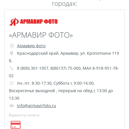
городах:
Пластификация
Фотопостер
Печать на
самоклеящемся виниле
«АРМАВИР ФОТО»
Фото на стекле и
Армавир фото
акриле
Краснодарский край
,
Армавир
,
ул. Кропоткина 119
Печать на баннере
б.
Фотообои
Трафареты
8 (800) 301-1957, 8(86137) 75-000, MAX 8-918-951-78-
Печать на прозрачной
02
пленке
пн.-пт. 8:30-17:30, Суббота с 9:00-16:00,
Рекламные конструкции
Воскресенье выходной , перерыв на обед с 13:00 до
Напольная графика
13:30
Широкоформатное
info@armavirfoto.ru
ламинирование
Варианты оплаты
Изготовление баннеров