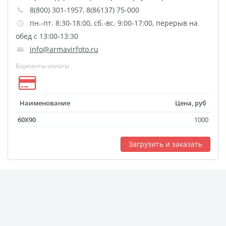
8(800) 301-1957, 8(86137) 75-000
размеров
пн.-пт. 8:30-18:00, сб.-вс. 9:00-17:00, перерыв на
Портреты в стиле
обед с 13:00-13:30
Картины на холсте
info@armavirfoto.ru
Печать чертежей
Варианты оплаты
Холст настольный с
мольбертом
Roll up
Наименование
Цена, руб
Фото на холсте с карт.
60X90
1000
осн. УФ
Пресс-воллы
Загрузить и заказать
Флип-Флоп портрет
Фото на металле
Печать наклеек
Печать на ПВХ пластике
Фотопазл