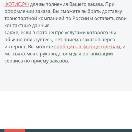
ФОТИС.РФ
для выполнения Вашего заказа. При
размеров
оформлении заказа, Вы сможете выбрать доставку
Портреты в стиле
транспортной компанией по России и оставить свои
Картины на холсте
контактные данные.
Также, если в фотоцентре услугами которого Вы
Печать чертежей
обычно пользуетесь, нет приема заказов через
Холст настольный с
интернет, Вы можете
сообщить о фотоцентре нам
, и
мольбертом
мы свяжемся с руководством для организации
Roll up
сервиса по приему заказов.
Фото на холсте с карт.
осн. УФ
Пресс-воллы
Флип-Флоп портрет
Фото на металле
Печать наклеек
Печать на ПВХ пластике
Фотопазл