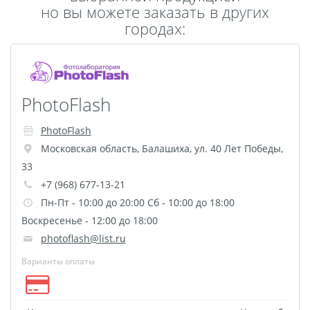
но вы можете заказать в других
Пластификация
городах:
Фотопостер
Печать на
самоклеящемся виниле
Фото на стекле и
PhotoFlash
акриле
PhotoFlash
Печать на баннере
Московская область
,
Балашиха
,
ул. 40 Лет Победы,
Фотообои
Трафареты
33
Печать на прозрачной
+7 (968) 677-13-21
пленке
Пн-Пт - 10:00 до 20:00 Сб - 10:00 до 18:00
Рекламные конструкции
Воскресенье - 12:00 до 18:00
Напольная графика
photoflash@list.ru
Широкоформатное
Варианты оплаты
ламинирование
Изготовление баннеров