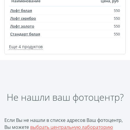
Наименование
Цена, руб
Оформление картин
Накатка Фото на ХДФ
Лофт белая
550
Фото в алюминиевом
Лофт серебро
550
Лофт золото
550
багете
Стандарт белая
550
Холст на пенокартоне
Фоторама с магнитами
Еще 4 продуктов
Холст на ДВП
Латексная печать
Фотопечать на
пластике
Картины на досках
Не нашли ваш фотоцентр?
Фотопечать на дереве
Самоклеящийся винил
Печать выкроек
Холст на конкурс
Если Вы не нашли в списке адресов Ваш фотоцентр,
Вы можете
выбрать центральную лабораторию
Фотопечать больших