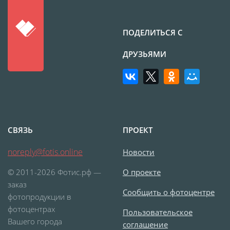
Печать на CD/DVD
Металлическая
ПОДЕЛИТЬСЯ С
пластина
Фото на медали
ДРУЗЬЯМИ
Коврик для мыши
Фото на брелках
Фото на часах
Фото на подушке
Фото на галстуке
СВЯЗЬ
ПРОЕКТ
Фото на фартуке
noreply@fotis.online
Новости
Фото на сумке
Фотомагниты
© 2011-2026 Фотис.рф —
О проекте
Фото на тарелке
заказ
Сообщить о фотоцентре
фотопродукции в
Фото на кружках
фотоцентрах
Пользовательское
Фото на футболках
Вашего города
соглашение
Фото на бейсболке