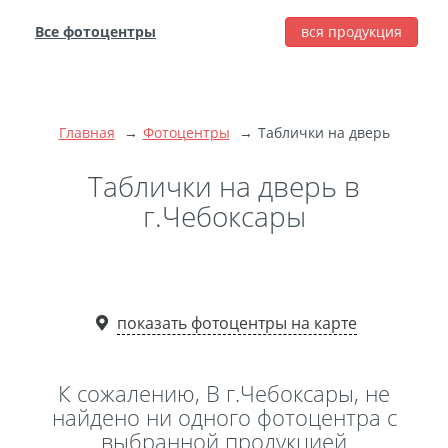
Все фотоцентры
вся продукция
города
Печать фотографий
Фотокниги
Главная
Фотоцентры
Таблички на дверь
Широкоформатная
печать
Таблички на дверь в
Фото на холсте с
г.Чебоксары
подрамником
Фото на пенокартоне
Модульные картины
Мультипанно
показать фотоцентры на карте
Фото на холсте без
подрамника
К сожалению, В г.Чебоксары, не
Фотоколлаж
Фотобокс
найдено ни одного фотоцентра с
выбранной продукцией
Дибонд