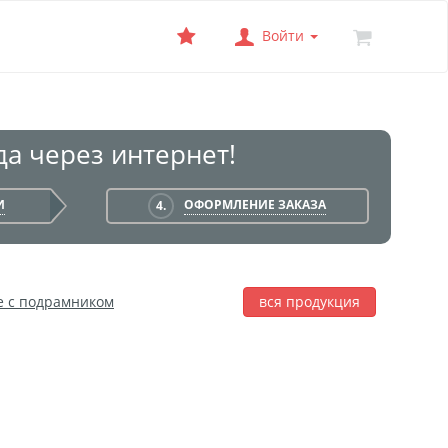
Войти
а через интернет!
И
ОФОРМЛЕНИЕ ЗАКАЗА
4.
е с подрамником
вся продукция
лаж
Фотобокс
Печать на баннере
я печать