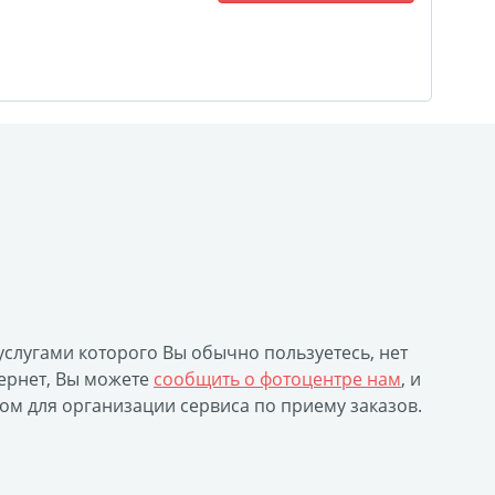
уклеты
Портрет ветерана
(упаковка)
Печать файлов
инки
очные
атулка
ла
ивающая футболка
 услугами которого Вы обычно пользуетесь, нет
ушка
ернет, Вы можете
сообщить о фотоцентре нам
, и
й полк
ом для организации сервиса по приему заказов.
 дневник
ать чертежей