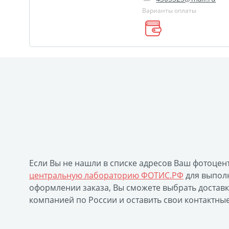
Замки с фотографией
Зажигалки
Украшени
Варианты оплаты
Брошюры и каталоги
Меню для баров и ресто
Печать на пленке, наклейки
Печать на бэклите
Печать подарочных сертификатов
Холст-Декор
Бокс для карточек
Инстамагнит
Трюмо
Вышивка на бейсболке
Воздушные шары
П
Листовая печать
Плакат мечты
Фотограви
Коробки для кружек
Коробки для тарелок
К
Фото на дереве
Светильник с фото
Космет
Фотодневник
Оживающие фотографии
Пер
Фото на пенокартоне в стиле love
Фотосветиль
Если Вы не нашли в списке адресов Ваш фотоцен
Оживающий магнит
Оживающий холст
Ож
центральную лабораторию ФОТИС.РФ
для выполн
Оживающая детская метрика
Оживающая откр
оформлении заказа, Вы сможете выбрать достав
компанией по России и оставить свои контактны
Оживающие грамоты
Оживающий пазл
О
Фото на документы онлайн
Раскраски
Печа