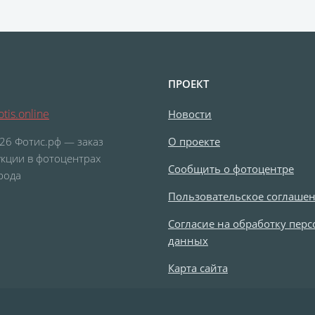
Фигурные стикеры
Стикерпаки
Оживающий торт
З
а холсте с подрамником
Картины на холсте
шар с оживающей фотограф
Оживающие подарочные набо
екидной оживающий
Оживающие визитки
Календарь 
Рекламные конструкции
Обложки для авто документов
ПРОЕКТ
икат вакцинации
Фото на толстовках
Оживающая трек 
tis.online
Новости
Ламинирование
Фотострипы
Фотокарточки в стиле И
26 Фотис.рф — заказ
О проекте
дние мешки для подарков
Школьный дневник
Сшивка 
кции в фотоцентрах
рная гравировка
Подарочные сертификаты
3D-стикеры
Сообщить о фотоцентре
рода
е Инстакс
Таблички и указатели
Пресс-воллы
Блан
Пользовательское соглаше
Фотокарточки в стиле Полароид
Игрушки с фото
DTF-пе
Согласие на обработку пер
рмокружки
Термосы
Грамоты
Дипломы
Благод
данных
Карта сайта