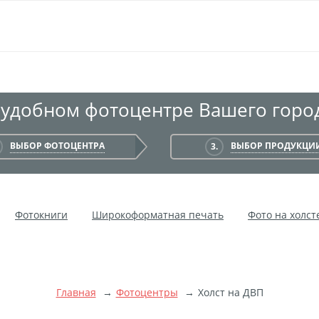
 удобном фотоцентре Вашего город
ВЫБОР ФОТОЦЕНТРА
ВЫБОР ПРОДУКЦИ
3.
Фотокниги
Широкоформатная печать
Фото на холст
Мультипанно
Фото на холсте без подрамника
Фотокол
чать на самоклеящемся виниле
Фото на стекле и акриле
ой пленке
Рекламные конструкции
Напольная графика
Главная
Фотоцентры
Холст на ДВП
ние баннеров
Оформление картин
Накатка Фото на ХДФ
тоне
Фоторама с магнитами
Холст на ДВП
Латексна