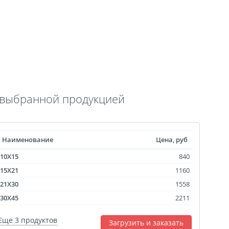
 выкроек
тежей
ртрет
ическая пластина
лстуке
лках
с выбранной продукцией
смертный полк
ринадлежности
Наименование
Цена, руб
ендарь карманный
10X15
840
Флаги
15X21
1160
ольные принты
21X30
1558
чки
30X45
2211
Еще 3 продуктов
Загрузить и заказать