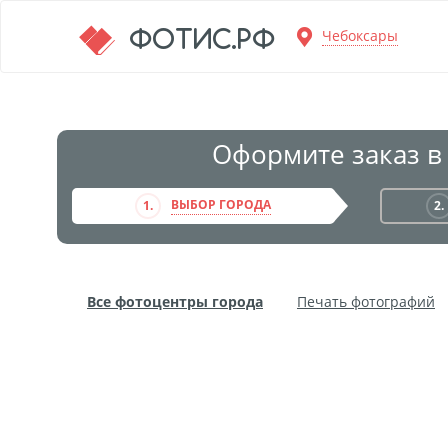
Перейти к основной информации
ФОТИС.РФ
Чебоксары
Оформите заказ в
ВЫБОР ГОРОДА
1.
2.
Все фотоцентры города
Печать фотографий
Фото на пенокартоне
Модульные картины
Дибонд
Пластификация
Фотопостер
Пе
Фотообои
Трафареты
Печать на прозрачн
Широкоформатное ламинирование
Изготовле
Фото в алюминиевом багете
Холст на пенокар