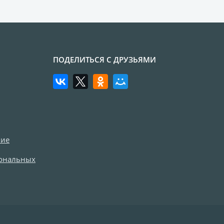
агрузка видео для AR
ры
отрывной оживающий
Дизайн фотокниг
ПОДЕЛИТЬСЯ С ДРУЗЬЯМИ
пластинка
нстаграм
документов
ки
ние
чать
сональных
арности
Листовки