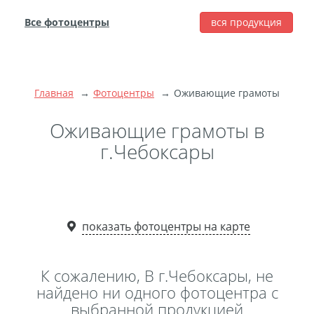
Все фотоцентры
вся продукция
города
Печать фотографий
Фотокниги
Главная
Фотоцентры
Оживающие грамоты
Широкоформатная
печать
Оживающие грамоты в
Фото на холсте с
г.Чебоксары
подрамником
Фото на пенокартоне
Модульные картины
Мультипанно
показать фотоцентры на карте
Фото на холсте без
подрамника
К сожалению, В г.Чебоксары, не
Фотоколлаж
Фотобокс
найдено ни одного фотоцентра с
выбранной продукцией
Дибонд