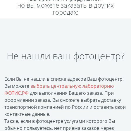
но вы можете заказать в других
Пластификация
городах:
Фотопостер
Печать на
самоклеящемся виниле
Фото на стекле и
акриле
Не нашли ваш фотоцентр?
Печать на баннере
Фотообои
Трафареты
Печать на прозрачной
Если Вы не нашли в списке адресов Ваш фотоцентр,
пленке
Вы можете
выбрать центральную лабораторию
Рекламные конструкции
ФОТИС.РФ
для выполнения Вашего заказа. При
Напольная графика
оформлении заказа, Вы сможете выбрать доставку
транспортной компанией по России и оставить свои
Широкоформатное
контактные данные.
ламинирование
Также, если в фотоцентре услугами которого Вы
Изготовление баннеров
обычно пользуетесь, нет приема заказов через