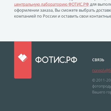
центральную лабораторию ФОТИС.РФ
для выполн
оформлении заказа, Вы сможете выбрать достав
компанией по России и оставить свои контактны
ФОТИС.РФ
СВЯЗЬ
noreply@fo
© 2011-20
фотопроду
Вашего го