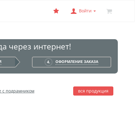
Войти
а через интернет!
И
ОФОРМЛЕНИЕ ЗАКАЗА
4.
е с подрамником
вся продукция
лаж
Фотобокс
Печать на баннере
я печать