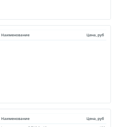
уклеты
Портрет ветерана
Наименование
Цена, руб
(упаковка)
Печать файлов
инки
очные
атулка
ла
ивающая футболка
ушка
й полк
 дневник
Наименование
Цена, руб
ать чертежей