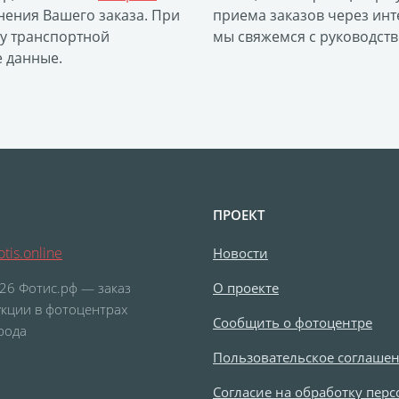
ения Вашего заказа. При
приема заказов через инт
ку транспортной
мы свяжемся с руководств
е данные.
ПРОЕКТ
tis.online
Новости
26 Фотис.рф — заказ
О проекте
кции в фотоцентрах
Сообщить о фотоцентре
рода
Пользовательское соглаше
Согласие на обработку пер