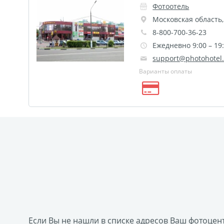
Круглые стикеры
Прямоугольные стикеры
Фотоотель
Майки с символикой Беларусь
TEST
Фото н
Московская область
Оживающее письмо от деда Мороза
Елочный 
8-800-700-36-23
Календарь плакат оживающий
Календарь пер
Ежедневно 9:00 – 19:
support@photohotel
Фотокнига 56
Spotify Glass
ДЕМО ДЕМО
Варианты оплаты
Фото на носках
Таблички на дверь
Сертиф
Фреймы в фоторамках
Постеры с дизайном
Гекса История
Календарь на холсте
Нового
Бейджи
Наклейки для маркетплейсов
Лазе
Металлические таблички
Фотокарточки в стил
Фото на украшениях
Сувениры Новый год
Гирлянды с фото
Календарь магнитный
Те
Флаеры
Сертификаты
Если Вы не нашли в списке адресов Ваш фотоцен