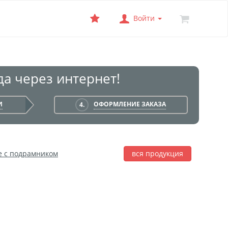
Войти
а через интернет!
И
ОФОРМЛЕНИЕ ЗАКАЗА
4.
е с подрамником
вся продукция
лаж
Фотобокс
Печать на баннере
я печать