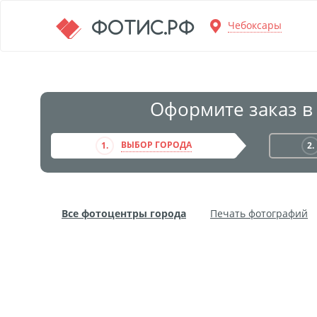
Перейти к основной информации
ФОТИС.РФ
Чебоксары
Оформите заказ в
ВЫБОР ГОРОДА
1.
2.
Все фотоцентры города
Печать фотографий
Фото на пенокартоне
Модульные картины
Дибонд
Пластификация
Фотопостер
Пе
Фотообои
Трафареты
Печать на прозрачн
Широкоформатное ламинирование
Изготовле
Фото в алюминиевом багете
Холст на пенокар