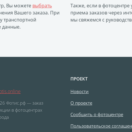
тр, Вы можете
выбрать
Также, если в фотоцентре
ения Вашего заказа. При
приема заказов через инт
ку транспортной
мы свяжемся с руководств
е данные.
ПРОЕКТ
tis.online
Новости
26 Фотис.рф — заказ
О проекте
кции в фотоцентрах
Сообщить о фотоцентре
рода
Пользовательское соглаше