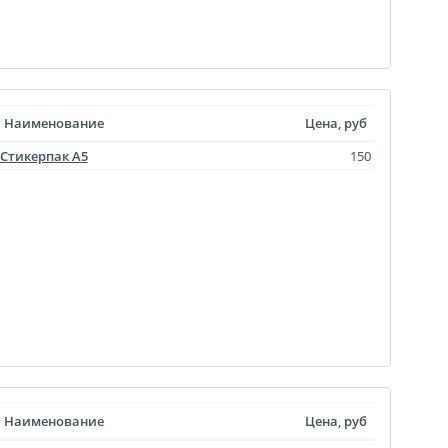
уклеты
Портрет ветерана
Наименование
Цена, руб
(упаковка)
Стикерпак А5
150
Печать файлов
инки
очные
атулка
ла
ивающая футболка
ушка
й полк
 дневник
ать чертежей
Наименование
Цена, руб