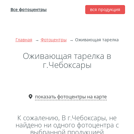
Все фотоцентры
вся продукция
города
Печать фотографий
Фотокниги
Главная
Фотоцентры
Оживающая тарелка
Широкоформатная
печать
Оживающая тарелка в
Фото на холсте с
г.Чебоксары
подрамником
Фото на пенокартоне
Модульные картины
Мультипанно
показать фотоцентры на карте
Фото на холсте без
подрамника
К сожалению, В г.Чебоксары, не
Фотоколлаж
Фотобокс
найдено ни одного фотоцентра с
выбранной продукцией
Дибонд