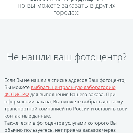
но вы можете заказать в других
Пластификация
городах:
Фотопостер
Печать на
самоклеящемся виниле
Фото на стекле и
акриле
Не нашли ваш фотоцентр?
Печать на баннере
Фотообои
Трафареты
Печать на прозрачной
Если Вы не нашли в списке адресов Ваш фотоцентр,
пленке
Вы можете
выбрать центральную лабораторию
Рекламные конструкции
ФОТИС.РФ
для выполнения Вашего заказа. При
Напольная графика
оформлении заказа, Вы сможете выбрать доставку
транспортной компанией по России и оставить свои
Широкоформатное
контактные данные.
ламинирование
Также, если в фотоцентре услугами которого Вы
Изготовление баннеров
обычно пользуетесь, нет приема заказов через