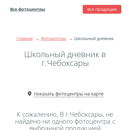
Все фотоцентры
вся продукция
города
Печать фотографий
Фотокниги
Главная
Фотоцентры
Школьный дневник
Широкоформатная
печать
Школьный дневник в
Фото на холсте с
г.Чебоксары
подрамником
Фото на пенокартоне
Модульные картины
Мультипанно
показать фотоцентры на карте
Фото на холсте без
подрамника
К сожалению, В г.Чебоксары, не
Фотоколлаж
Фотобокс
найдено ни одного фотоцентра с
выбранной продукцией
Дибонд