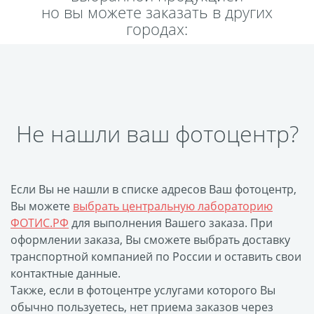
но вы можете заказать в других
Пластификация
городах:
Фотопостер
Печать на
самоклеящемся виниле
Фото на стекле и
акриле
Не нашли ваш фотоцентр?
Печать на баннере
Фотообои
Трафареты
Печать на прозрачной
Если Вы не нашли в списке адресов Ваш фотоцентр,
пленке
Вы можете
выбрать центральную лабораторию
Рекламные конструкции
ФОТИС.РФ
для выполнения Вашего заказа. При
Напольная графика
оформлении заказа, Вы сможете выбрать доставку
транспортной компанией по России и оставить свои
Широкоформатное
контактные данные.
ламинирование
Также, если в фотоцентре услугами которого Вы
Изготовление баннеров
обычно пользуетесь, нет приема заказов через