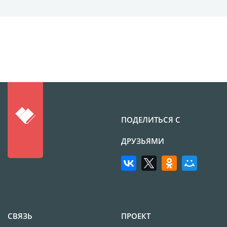
Фотоколлаж
Визитки
Календарь перекидной
Календарь настольный
домик
Календари настенные с
блоком
Елочный шарик
(новогод. игрушки)
ПОДЕЛИТЬСЯ С
Календарь карманный
Письмо от Деда Мороза
ДРУЗЬЯМИ
Таблички на
автомобиль
Номер на коляску
Конверты
Пластиковые карты
СВЯЗЬ
ПРОЕКТ
Флаги