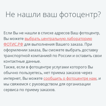
Фото на чехле телефона
Не нашли ваш фотоцентр?
Фото на значке
Фотосъемка в студии
Сланцы
Если Вы не нашли в списке адресов Ваш фотоцентр,
Бессмертный полк
Вы можете
выбрать центральную лабораторию
Ритуальная керамика
ФОТИС.РФ
для выполнения Вашего заказа. При
Полотенце с именем
оформлении заказа, Вы сможете выбрать доставку
Обложка для
транспортной компанией по России и оставить свои
документов
контактные данные.
Также, если в фотоцентре услугами которого Вы
Брелок Госномер
обычно пользуетесь, нет приема заказов через
Кухонные
интернет, Вы можете
сообщить о фотоцентре нам
, и
принадлежности
мы свяжемся с руководством для организации
Фото на стеклянной
сервиса по приему заказов.
рамке
Календарь-плакат