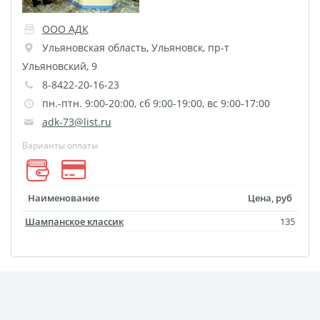
Печать на CD/DVD
Металлическая
ООО АДК
пластина
Ульяновская область
,
Ульяновск
,
пр-т
Ульяновский, 9
Фото на медали
8-8422-20-16-23
Коврик для мыши
пн.-птн. 9:00-20:00, сб 9:00-19:00, вс 9:00-17:00
Фото на брелках
adk-73@list.ru
Фото на часах
Варианты оплаты
Фото на подушке
Фото на галстуке
Фото на фартуке
Наименование
Цена, руб
Фото на сумке
Шампанское классик
135
Фотомагниты
Фото на тарелке
Фото на кружках
Фото на футболках
Фото на бейсболке