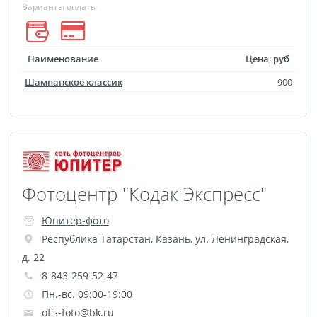
Оформление картин
Варианты оплаты
Накатка Фото на ХДФ
Фото в алюминиевом
Наименование
Цена, руб
багете
Шампанское классик
900
Холст на пенокартоне
Фоторама с магнитами
Холст на ДВП
Латексная печать
Фотопечать на
Фотоцентр "Кодак Экспресс"
пластике
Картины на досках
Юпитер-фото
Фотопечать на дереве
Республика Татарстан
,
Казань
,
ул. Ленинградская,
Самоклеящийся винил
д. 22
Печать выкроек
8-843-259-52-47
Холст на конкурс
Пн.-вс. 09:00-19:00
Фотопечать больших
ofis-foto@bk.ru