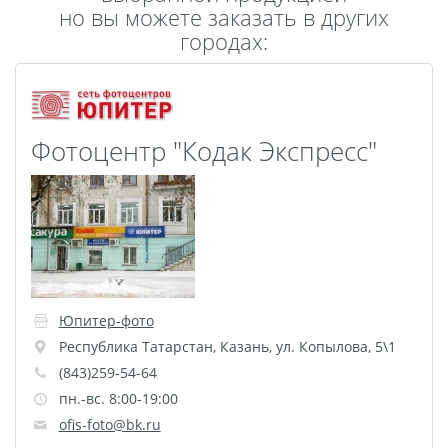
но вы можете заказать в других
Пластификация
городах:
Фотопостер
Печать на
самоклеящемся виниле
Фото на стекле и
Фотоцентр "Кодак Экспресс"
акриле
Печать на баннере
Фотообои
Трафареты
Печать на прозрачной
пленке
Рекламные конструкции
Юпитер-фото
Напольная графика
Республика Татарстан
,
Казань
,
ул. Копылова, 5\1
Широкоформатное
(843)259-54-64
ламинирование
пн.-вс. 8:00-19:00
Изготовление баннеров
ofis-foto@bk.ru