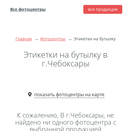
Все фотоцентры
вся продукция
города
Печать фотографий
Фотокниги
Главная
Фотоцентры
Этикетки на бутылку
Широкоформатная
печать
Этикетки на бутылку в
Фото на холсте с
г.Чебоксары
подрамником
Фото на пенокартоне
Модульные картины
Мультипанно
показать фотоцентры на карте
Фото на холсте без
подрамника
К сожалению, В г.Чебоксары, не
Фотоколлаж
Фотобокс
найдено ни одного фотоцентра с
выбранной продукцией
Дибонд