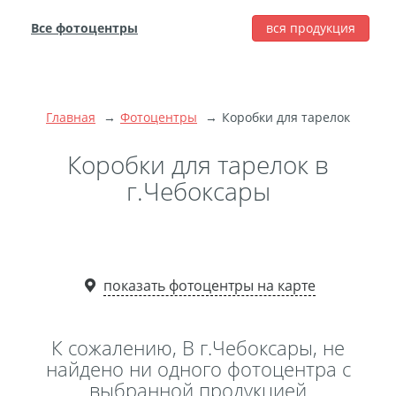
Все фотоцентры
вся продукция
города
Печать фотографий
Фотокниги
Главная
Фотоцентры
Коробки для тарелок
Широкоформатная
печать
Коробки для тарелок в
Фото на холсте с
г.Чебоксары
подрамником
Фото на пенокартоне
Модульные картины
Мультипанно
показать фотоцентры на карте
Фото на холсте без
подрамника
К сожалению, В г.Чебоксары, не
Фотоколлаж
Фотобокс
найдено ни одного фотоцентра с
выбранной продукцией
Дибонд