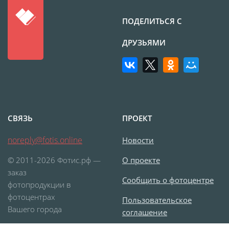
Печать на CD/DVD
Металлическая
ПОДЕЛИТЬСЯ С
пластина
ДРУЗЬЯМИ
Фото на медали
Коврик для мыши
Фото на брелках
Фото на часах
Фото на подушке
СВЯЗЬ
ПРОЕКТ
Фото на галстуке
Фото на фартуке
noreply@fotis.online
Новости
Фото на сумке
© 2011-2026 Фотис.рф —
О проекте
Фотомагниты
заказ
Сообщить о фотоцентре
Фото на тарелке
фотопродукции в
фотоцентрах
Фото на кружках
Пользовательское
Вашего города
соглашение
Фото на футболках
Фото на бейсболке