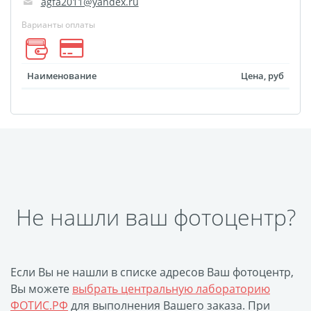
agfa2011@yandex.ru
Оформление картин
Накатка Фото на ХДФ
Варианты оплаты
Фото в алюминиевом
багете
Наименование
Цена, руб
Холст на пенокартоне
Фоторама с магнитами
Холст на ДВП
Латексная печать
Фотопечать на
пластике
Картины на досках
Не нашли ваш фотоцентр?
Фотопечать на дереве
Самоклеящийся винил
Печать выкроек
Если Вы не нашли в списке адресов Ваш фотоцентр,
Холст на конкурс
Вы можете
выбрать центральную лабораторию
ФОТИС.РФ
для выполнения Вашего заказа. При
Фотопечать больших