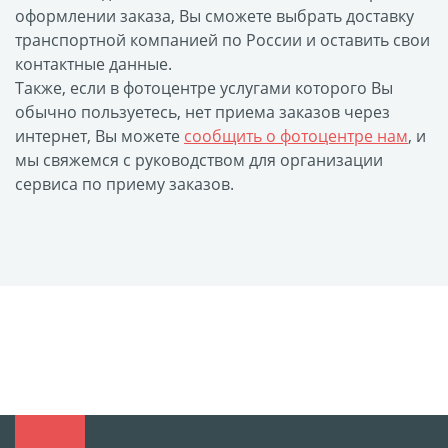
оформлении заказа, Вы сможете выбрать доставку
размеров
транспортной компанией по России и оставить свои
Портреты в стиле
контактные данные.
Картины на холсте
Также, если в фотоцентре услугами которого Вы
Печать чертежей
обычно пользуетесь, нет приема заказов через
интернет, Вы можете
сообщить о фотоцентре нам
, и
Холст настольный с
мы свяжемся с руководством для организации
мольбертом
сервиса по приему заказов.
Roll up
Фото на холсте с карт.
осн. УФ
Пресс-воллы
Флип-Флоп портрет
Фото на металле
Печать наклеек
Печать на ПВХ пластике
Фотопазл