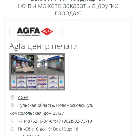
но вы можете заказать в других
Пластификация
городах:
Фотопостер
Печать на
самоклеящемся виниле
Фото на стекле и
Agfa центр печати
акриле
Печать на баннере
Фотообои
Трафареты
Печать на прозрачной
пленке
Рекламные конструкции
AGFA
Напольная графика
Тульская область
,
Новомосковск
,
ул.
Широкоформатное
Комсомольская, дом 23/27
ламинирование
+7 (48762) 6-34-64;+7 (902)902-73-10
Изготовление баннеров
Пн-Сб с10 до 19; Вс с10 до 18