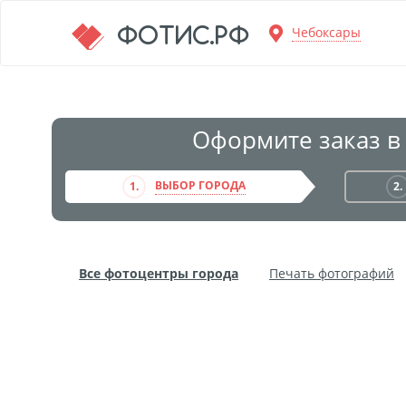
Перейти к основной информации
ФОТИС.РФ
Чебоксары
Оформите заказ в
ВЫБОР ГОРОДА
1.
2.
Все фотоцентры города
Печать фотографий
Фото на пенокартоне
Модульные картины
Дибонд
Пластификация
Фотопостер
Пе
Фотообои
Трафареты
Печать на прозрачн
Широкоформатное ламинирование
Изготовле
Фото в алюминиевом багете
Холст на пенокар