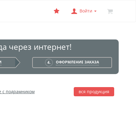
Войти
а через интернет!
И
ОФОРМЛЕНИЕ ЗАКАЗА
4.
е с подрамником
вся продукция
лаж
Фотобокс
Печать на баннере
я печать