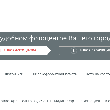
 удобном фотоцентре Вашего город
ВЫБОР ФОТОЦЕНТРА
ВЫБОР ПРОДУКЦИ
3.
Фотокниги
Широкоформатная печать
Фото на холст
Мультипанно
Фото на холсте без подрамника
Фотокол
чать на самоклеящемся виниле
Фото на стекле и акриле
ой пленке
Рекламные конструкции
Напольная графика
ервис Здесь только выдача-ТЦ `Мадагаскар`, 1 этаж, отдел `Tи 
ние баннеров
Оформление картин
Накатка Фото на ХДФ
тоне
Фоторама с магнитами
Холст на ДВП
Латексна