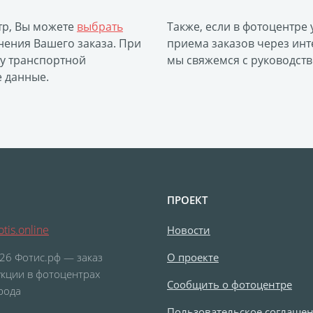
тр, Вы можете
выбрать
Также, если в фотоцентре
ения Вашего заказа. При
приема заказов через инт
ку транспортной
мы свяжемся с руководств
е данные.
ПРОЕКТ
tis.online
Новости
26 Фотис.рф — заказ
О проекте
кции в фотоцентрах
Сообщить о фотоцентре
рода
Пользовательское соглаше