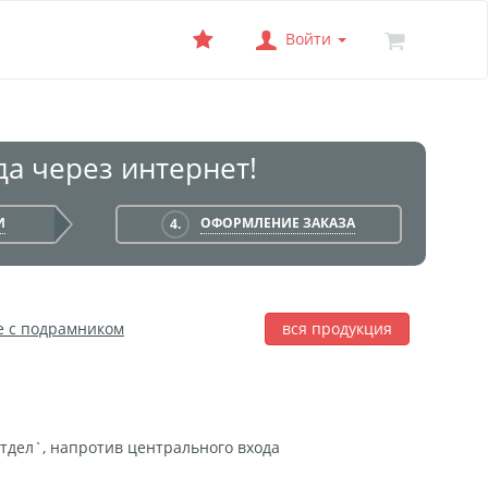
Войти
а через интернет!
И
ОФОРМЛЕНИЕ ЗАКАЗА
4.
е с подрамником
вся продукция
лаж
Фотобокс
Печать на баннере
отдел`, напротив центрального входа
я печать