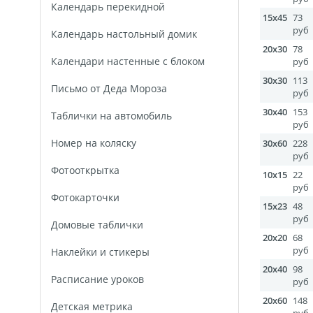
Календарь перекидной
15x45
73
руб
Календарь настольный домик
20x30
78
Календари настенные с блоком
руб
30x30
113
Письмо от Деда Мороза
руб
30x40
153
Таблички на автомобиль
руб
Номер на коляску
30x60
228
руб
Фотооткрытка
10x15
22
руб
Фотокарточки
15x23
48
руб
Домовые таблички
20x20
68
руб
Наклейки и стикеры
20x40
98
Расписание уроков
руб
20x60
148
Детская метрика