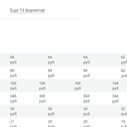
агрузка видео для AR
11x15
28
Еще 13 форматов
15x45
75
ры
20x30
80
отрывной оживающий
30x30
115
Дизайн фотокниг
30x40
155
пластинка
30x60
230
10x15
27
нстаграм
66
15x21
64
40
64
62
документов
руб
руб
руб
ру
15x23
50
86
84
84
82
20x20
70
ки
руб
руб
руб
ру
20x40
100
чать
166
166
166
164
20x60
150
руб
руб
руб
руб
арности
Листовки
20x90
210
346
346
344
344
руб
руб
руб
руб
10х10
15
36
34
34
32
руб
руб
руб
ру
21
20
20
19
руб
руб
руб
ру