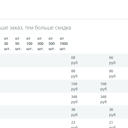
Фигурные стикеры
Стикерпаки
Оживающий торт
З
а холсте с подрамником
Картины на холсте
шар с оживающей фотограф
Оживающие подарочные набо
екидной оживающий
Оживающие визитки
Календарь 
ше заказ, тем больше скидка
Рекламные конструкции
Обложки для авто документов
от
от
от
от
от
от
икат вакцинации
Фото на толстовках
Оживающая трек 
30
50
100
300
500
1000
шт.
шт.
шт.
шт.
шт.
шт.
Ламинирование
Фотострипы
Фотокарточки в стиле И
68
66
дние мешки для подарков
Школьный дневник
Сшивка 
руб
руб
рная гравировка
Подарочные сертификаты
3D-стикеры
88
86
е Инстакс
Таблички и указатели
Пресс-воллы
Блан
руб
руб
Фотокарточки в стиле Полароид
Игрушки с фото
DTF-пе
168
168
руб
руб
рмокружки
Термосы
Грамоты
Дипломы
Благод
348
348
руб
руб
38
36
руб
руб
23
21
руб
руб