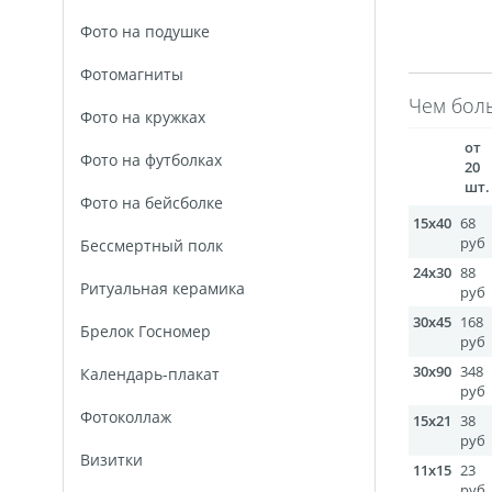
Круглые стикеры
Прямоугольные стикеры
Фото на подушке
Майки с символикой Беларусь
TEST
Фото н
Оживающее письмо от деда Мороза
Елочный 
Фотомагниты
Календарь плакат оживающий
Календарь пер
Чем боль
Фото на кружках
Фотокнига 56
Spotify Glass
ДЕМО ДЕМО
от
Фото на футболках
Фото на носках
Таблички на дверь
Сертиф
20
шт.
Фреймы в фоторамках
Постеры с дизайном
Фото на бейсболке
15x40
68
Гекса История
Календарь на холсте
Нового
руб
Бессмертный полк
Бейджи
Наклейки для маркетплейсов
Лазе
24x30
88
Ритуальная керамика
Металлические таблички
Фотокарточки в стил
руб
Фото на украшениях
Сувениры Новый год
30x45
168
Брелок Госномер
руб
Гирлянды с фото
Календарь магнитный
Те
30x90
348
Календарь-плакат
Флаеры
Сертификаты
руб
Фотоколлаж
15x21
38
руб
Визитки
11x15
23
руб