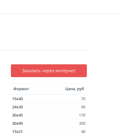
уклеты
Портрет ветерана
(упаковка)
Печать файлов
инки
очные
Заказать через интернет
атулка
ла
Формат
Цена, руб
ивающая футболка
15x40
70
ушка
24x30
90
й полк
30x45
170
 дневник
30x90
350
ать чертежей
15x21
40