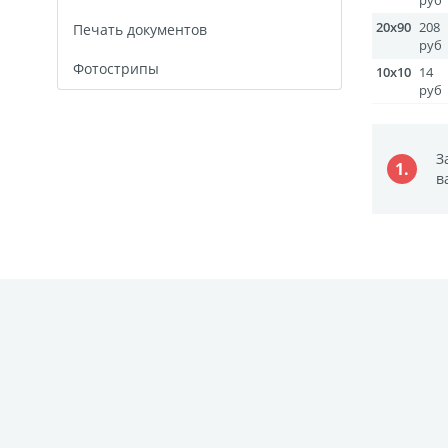
руб
20x90
208
Печать документов
руб
Фотострипы
10х10
14
руб
З
1.
в